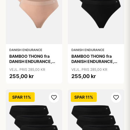
DANISH ENDURANCE
DANISH ENDURANCE
BAMBOO THONG fra
BAMBOO THONG fra
DANISH ENDURANCE,
DANISH ENDURANCE,
Beige 3-Pak, Silkeblød
Sort, 3-Pak
VEJL. PRIS 285,00 KR
VEJL. PRIS 285,00 KR
Bambusviskose, 1-års
255,00 kr
255,00 kr
Anti-Hul Garanti, Oeko-
Tex Certificeret
SPAR 11%
SPAR 11%