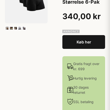
Størrelse 6-Pak
340,00 kr
Køb her
Gratis fragt over
kr. 699
Hurtig levering
30 dages
returret
SSL betaling