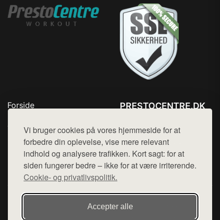
Forside
PRESTOCENTRE.DK
Produkter
Tlf. 78768672
Top Rabatter
Vi bruger cookies på vores hjemmeside for at
Mail:
hej@want.dk
Kontakt
forbedre din oplevelse, vise mere relevant
indhold og analysere trafikken. Kort sagt: for at
Cookie- og privatlivspolitik
siden fungerer bedre – ikke for at være irriterende.
Cookie- og privatlivspolitik.
Denne side er en del af want.dk, der udgiver en række
Accepter alle
hjemmesider med præsentation af forskellige produkter fra