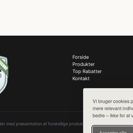
Forside
Produkter
Top Rabatter
Kontakt
Vi bruger cookies p
mere relevant indho
bedre – ikke for at 
r med præsentation af forskellige produkter fra diverse webshops. De