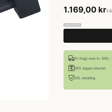
1.169,00 kr
1.
Fri fragt over kr. 995,-
365 dages returret
SSL betaling