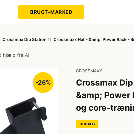
BRUGT-MARKED
Crossmax Dip Station Til Crossmaxx Half- &amp; Power Rack - Brug
 hjælp fra AI.
CROSSMAXX
Crossmax Dip 
-26%
&amp; Power Ra
og core-træni
UDSALG