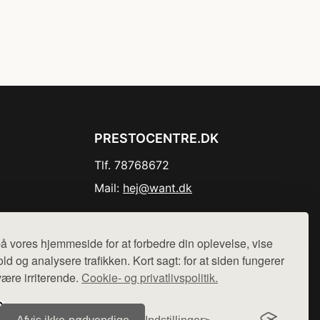
PRESTOCENTRE.DK
Tlf. 78768672
Mail:
hej@want.dk
Cookie- og privatlivspolitik
å vores hjemmeside for at forbedre din oplevelse, vise
ld og analysere trafikken. Kort sagt: for at siden fungerer
være irriterende.
Cookie- og privatlivspolitik.
r sælges ikke varer fra denne side - vi henviser til de shops,