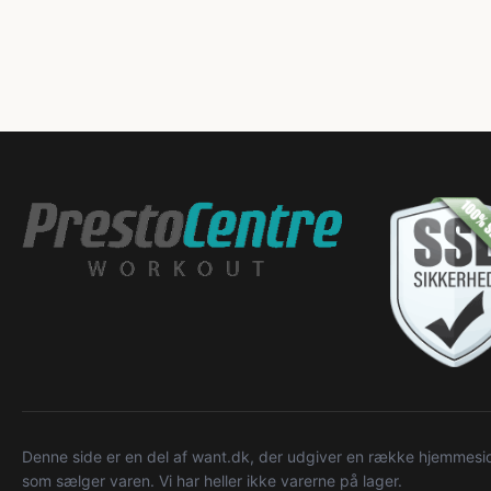
Denne side er en del af want.dk, der udgiver en række hjemmeside
som sælger varen. Vi har heller ikke varerne på lager.