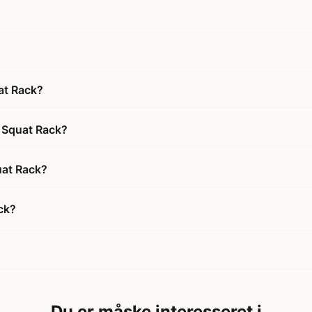
uat Rack?
l Squat Rack?
quat Rack?
ack?
Du er måske interesseret i