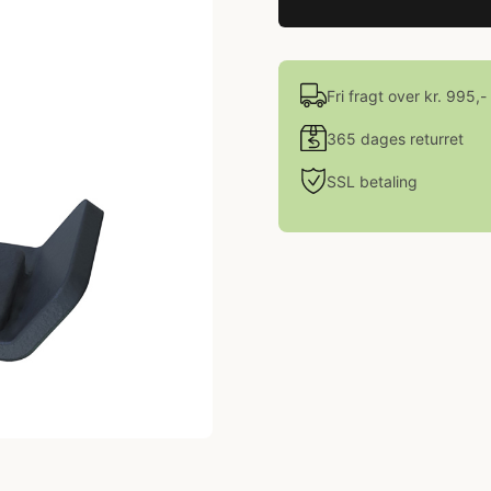
Fri fragt over kr. 995,-
365 dages returret
SSL betaling