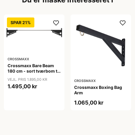
SPAR 21%
CROSSMAXX
Crossmaxx Bare Beam
180 cm - sort tværbom til
racks og rigs
VEJL. PRIS 1.895,00 KR
CROSSMAXX
1.495,00 kr
Crossmaxx Boxing Bag
Arm
1.065,00 kr