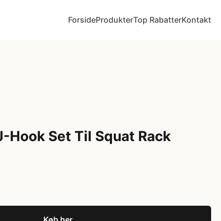
Forside
Produkter
Top Rabatter
Kontakt
 J-Hook Set Til Squat Rack
Køb her