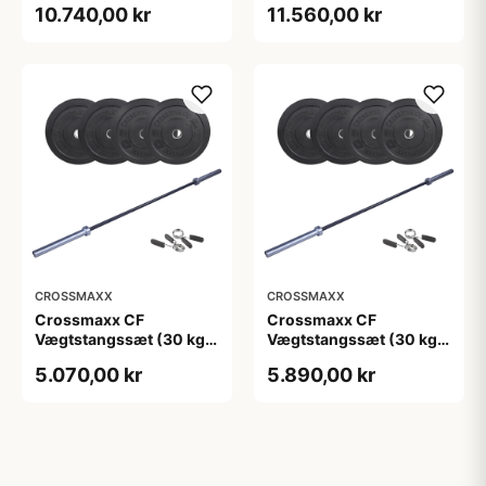
10.740,00 kr
11.560,00 kr
vægtstang). Perfekt til
vægtstang). Perfekt til
crossfit og
crossfit og
styrketræning
styrketræning
CROSSMAXX
CROSSMAXX
Crossmaxx CF
Crossmaxx CF
Vægtstangssæt (30 kg
Vægtstangssæt (30 kg
skiver + 15 kg
skiver + 20 kg
5.070,00 kr
5.890,00 kr
vægtstang). Perfekt til
vægtstang). Perfekt til
crossfit og
crossfit og
styrketræning
styrketræning