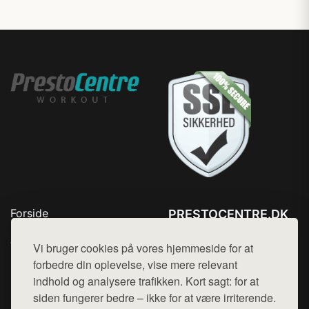
Forside
PRESTOCENTRE.DK
Produkter
Tlf. 78768672
Top Rabatter
Vi bruger cookies på vores hjemmeside for at
Mail:
hej@want.dk
Kontakt
forbedre din oplevelse, vise mere relevant
indhold og analysere trafikken. Kort sagt: for at
Cookie- og privatlivspolitik
siden fungerer bedre – ikke for at være irriterende.