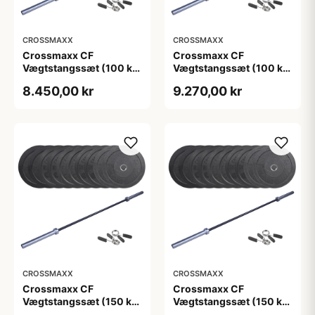
CROSSMAXX
CROSSMAXX
Crossmaxx CF
Crossmaxx CF
Vægtstangssæt (100 kg
Vægtstangssæt (100 kg
skiver + 15 kg
skiver + 20 kg
8.450,00 kr
9.270,00 kr
vægtstang). Perfekt til
vægtstang). Perfekt til
crossfit og
crossfit og
styrketræning
styrketræning
CROSSMAXX
CROSSMAXX
Crossmaxx CF
Crossmaxx CF
Vægtstangssæt (150 kg
Vægtstangssæt (150 kg
skiver + 15 kg
skiver + 20 kg