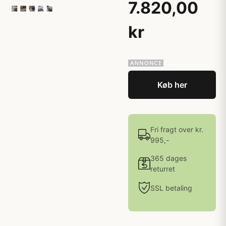
7.820,00
kr
Køb her
Fri fragt over kr.
995,-
365 dages
returret
SSL betaling