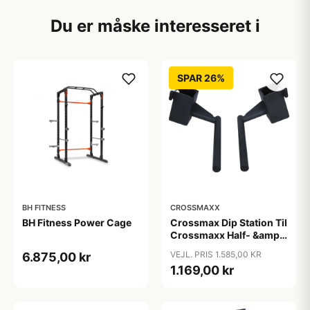
Du er måske interesseret i
SPAR 26%
BH FITNESS
CROSSMAXX
BH Fitness Power Cage
Crossmax Dip Station Til
Crossmaxx Half- &amp;
Power Rack - Brugt, sort
VEJL. PRIS 1.585,00 KR
6.875,00 kr
stål til dips og core-
1.169,00 kr
træning på rack