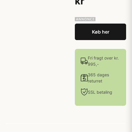
kr
Køb her
Fri fragt over kr.
995,-
365 dages
returret
SSL betaling