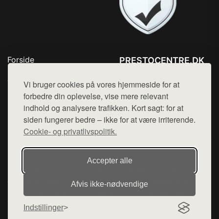
Forside
PRESTOCENTRE.DK
Produkter
Tlf. 78768672
Top Rabatter
Vi bruger cookies på vores hjemmeside for at
Mail:
hej@want.dk
Kontakt
forbedre din oplevelse, vise mere relevant
indhold og analysere trafikken. Kort sagt: for at
Cookie- og privatlivspolitik
siden fungerer bedre – ikke for at være irriterende.
Cookie- og privatlivspolitik.
Denne side er en del af want.dk, der udgiver en række
Accepter alle
hjemmesider med præsentation af forskellige produkter fra
diverse webshops. Der sælges ikke varer fra denne side - vi
Afvis ikke‑nødvendige
henviser til de shops, som sælger varen. Vi har heller ikke
varerne på lager.
Indstillinger