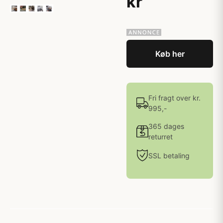
kr
Køb her
Fri fragt over kr.
995,-
365 dages
returret
SSL betaling