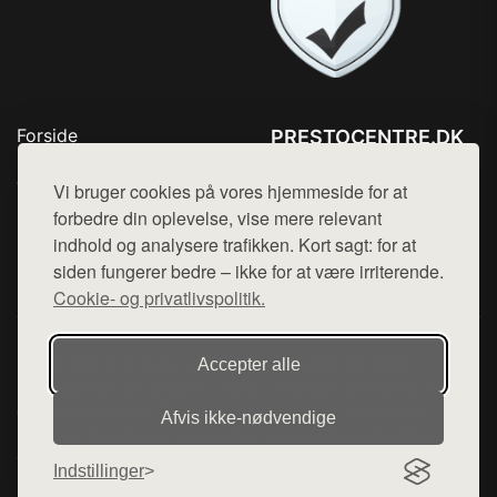
Forside
PRESTOCENTRE.DK
Produkter
Tlf. 78768672
Top Rabatter
Vi bruger cookies på vores hjemmeside for at
Mail:
hej@want.dk
Kontakt
forbedre din oplevelse, vise mere relevant
indhold og analysere trafikken. Kort sagt: for at
Cookie- og privatlivspolitik
siden fungerer bedre – ikke for at være irriterende.
Cookie- og privatlivspolitik.
Denne side er en del af want.dk, der udgiver en række
Accepter alle
hjemmesider med præsentation af forskellige produkter fra
diverse webshops. Der sælges ikke varer fra denne side - vi
Afvis ikke‑nødvendige
henviser til de shops, som sælger varen. Vi har heller ikke
varerne på lager.
Indstillinger