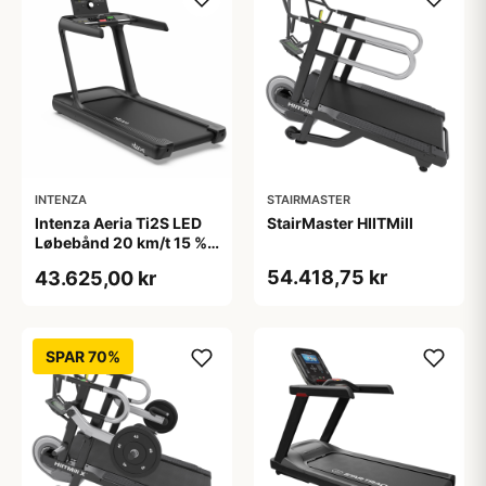
INTENZA
STAIRMASTER
Intenza Aeria Ti2S LED
StairMaster HIITMill
Løbebånd 20 km/t 15 %
stigning 56x152 cm
54.418,75 kr
43.625,00 kr
SPAR 70%