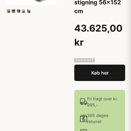
stigning 56x152
cm
43.625,00
kr
Køb her
Fri fragt over kr.
995,-
365 dages
returret