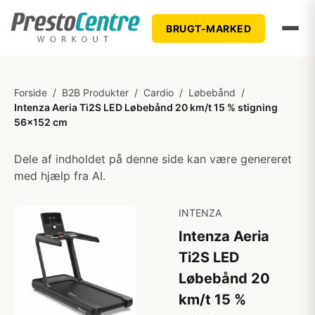
BRUGT-MARKED
Forside
/
B2B Produkter
/
Cardio
/
Løbebånd
/
Intenza Aeria Ti2S LED Løbebånd 20 km/t 15 % stigning
56x152 cm
Dele af indholdet på denne side kan være genereret
med hjælp fra AI.
INTENZA
Intenza Aeria
Ti2S LED
Løbebånd 20
km/t 15 %