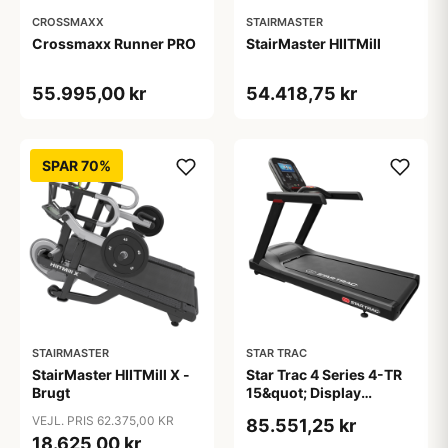
CROSSMAXX
STAIRMASTER
Crossmaxx Runner PRO
StairMaster HIITMill
55.995,00 kr
54.418,75 kr
SPAR 70%
STAIRMASTER
STAR TRAC
StairMaster HIITMill X -
Star Trac 4 Series 4-TR
Brugt
15&quot; Display
Løbebånd
VEJL. PRIS 62.375,00 KR
85.551,25 kr
18.625,00 kr