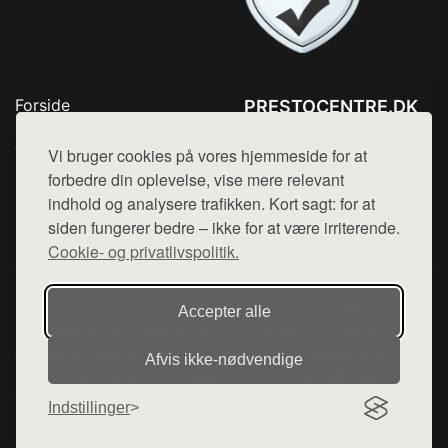
Forside
PRESTOCENTRE.DK
Produkter
Tlf. 78768672
Top Rabatter
Vi bruger cookies på vores hjemmeside for at
Mail:
hej@want.dk
Kontakt
forbedre din oplevelse, vise mere relevant
indhold og analysere trafikken. Kort sagt: for at
Cookie- og privatlivspolitik
siden fungerer bedre – ikke for at være irriterende.
Cookie- og privatlivspolitik.
Denne side er en del af want.dk, der udgiver en række
Accepter alle
hjemmesider med præsentation af forskellige produkter fra
diverse webshops. Der sælges ikke varer fra denne side - vi
Afvis ikke‑nødvendige
henviser til de shops, som sælger varen. Vi har heller ikke
varerne på lager.
Indstillinger
© 2026 prestocentre.dk. Alle rettigheder forbeholdes.