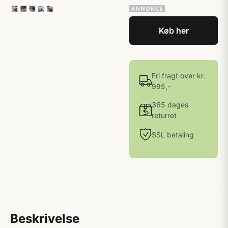
Køb her
Fri fragt over kr.
995,-
365 dages
returret
SSL betaling
Beskrivelse