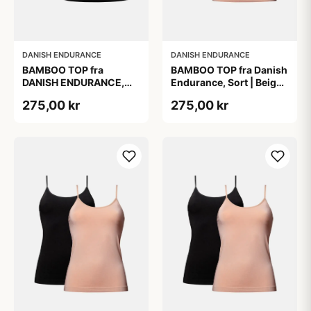
DANISH ENDURANCE
DANISH ENDURANCE
BAMBOO TOP fra
BAMBOO TOP fra Danish
DANISH ENDURANCE,
Endurance, Sort | Beige,
Sort, 2-Pak, Silkeblød &
2-Pak, Bambus,
275,00 kr
275,00 kr
Behagelig, Perfekt
Komfortabel og
Pasform, Naturligt
Fugtregulerende
Åndbar &
Fugtregulerende