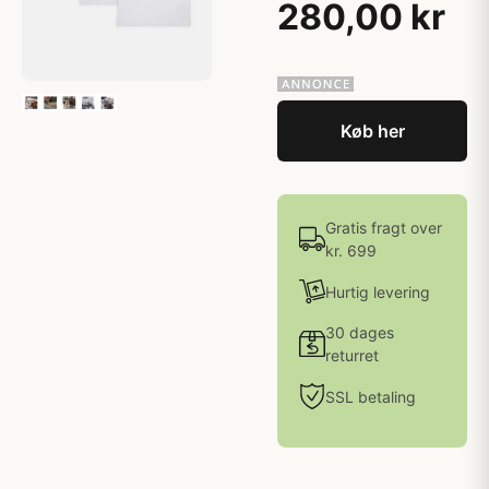
280,00 kr
Køb her
Gratis fragt over
kr. 699
Hurtig levering
30 dages
returret
SSL betaling