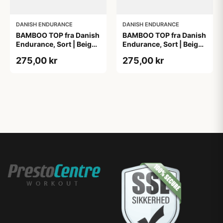
DANISH ENDURANCE
DANISH ENDURANCE
BAMBOO TOP fra Danish
BAMBOO TOP fra Danish
Endurance, Sort | Beige,
Endurance, Sort | Beige,
2-Pak, Bambus,
2-Pak, Bambus,
275,00 kr
275,00 kr
Komfortabel og
Komfortabel og
Fugtregulerende
Fugtregulerende