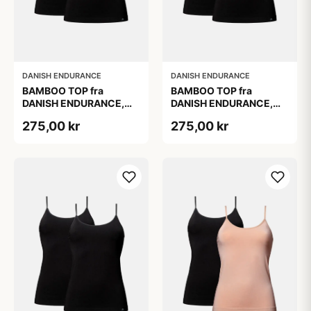
DANISH ENDURANCE
DANISH ENDURANCE
BAMBOO TOP fra
BAMBOO TOP fra
DANISH ENDURANCE,
DANISH ENDURANCE,
Sort, 2-Pak, Silkeblød &
Sort, 2-Pak, Silkeblød &
275,00 kr
275,00 kr
Behagelig, Perfekt
Behagelig, Perfekt
Pasform, Naturligt
Pasform, Naturligt
Åndbar &
Åndbar &
Fugtregulerende
Fugtregulerende