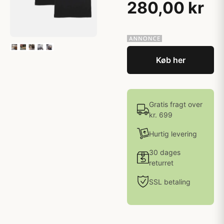
280,00 kr
Køb her
Gratis fragt over
kr. 699
Hurtig levering
30 dages
returret
SSL betaling