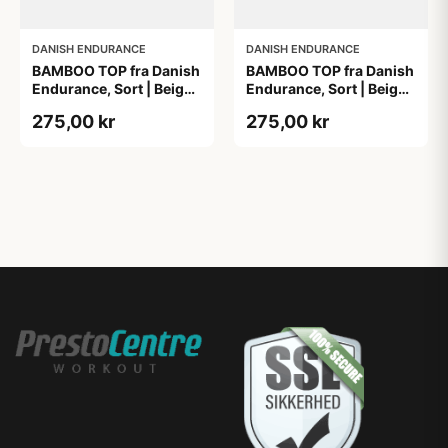
DANISH ENDURANCE
DANISH ENDURANCE
BAMBOO TOP fra Danish
BAMBOO TOP fra Danish
Endurance, Sort | Beige,
Endurance, Sort | Beige,
2-Pak, Bambus,
2-Pak, Bambus,
275,00 kr
275,00 kr
Komfortabel og
Komfortabel og
Fugtregulerende
Fugtregulerende