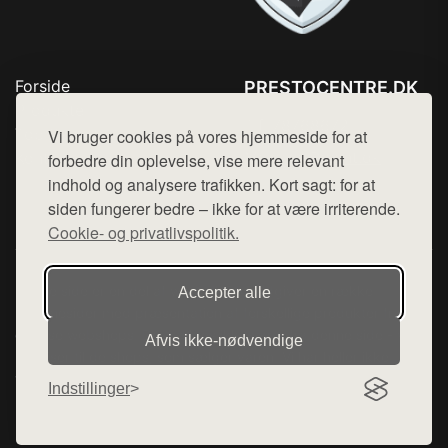
Forside
PRESTOCENTRE.DK
Produkter
Tlf. 78768672
Top Rabatter
Vi bruger cookies på vores hjemmeside for at
Mail:
hej@want.dk
Kontakt
forbedre din oplevelse, vise mere relevant
indhold og analysere trafikken. Kort sagt: for at
Cookie- og privatlivspolitik
siden fungerer bedre – ikke for at være irriterende.
Cookie- og privatlivspolitik.
Denne side er en del af want.dk, der udgiver en række
Accepter alle
hjemmesider med præsentation af forskellige produkter fra
diverse webshops. Der sælges ikke varer fra denne side - vi
Afvis ikke‑nødvendige
henviser til de shops, som sælger varen. Vi har heller ikke
varerne på lager.
Indstillinger
© 2026 prestocentre.dk. Alle rettigheder forbeholdes.