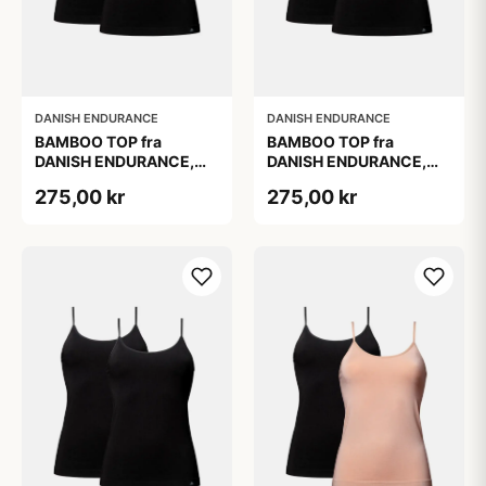
DANISH ENDURANCE
DANISH ENDURANCE
BAMBOO TOP fra
BAMBOO TOP fra
DANISH ENDURANCE,
DANISH ENDURANCE,
Sort, 2-Pak, Silkeblød &
Sort, 2-Pak, Silkeblød &
275,00 kr
275,00 kr
Behagelig, Perfekt
Behagelig, Perfekt
Pasform, Naturligt
Pasform, Naturligt
Åndbar &
Åndbar &
Fugtregulerende
Fugtregulerende