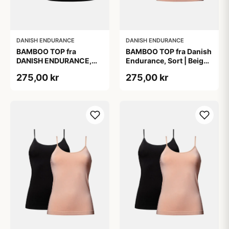
DANISH ENDURANCE
DANISH ENDURANCE
BAMBOO TOP fra
BAMBOO TOP fra Danish
DANISH ENDURANCE,
Endurance, Sort | Beige,
Sort, 2-Pak, Silkeblød &
2-Pak, Bambus,
275,00 kr
275,00 kr
Behagelig, Perfekt
Komfortabel og
Pasform, Naturligt
Fugtregulerende
Åndbar &
Fugtregulerende