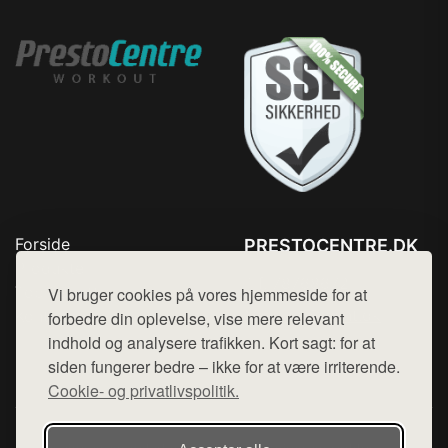
Forside
PRESTOCENTRE.DK
Produkter
Tlf. 78768672
Top Rabatter
Vi bruger cookies på vores hjemmeside for at
Mail:
hej@want.dk
Kontakt
forbedre din oplevelse, vise mere relevant
indhold og analysere trafikken. Kort sagt: for at
Cookie- og privatlivspolitik
siden fungerer bedre – ikke for at være irriterende.
Cookie- og privatlivspolitik.