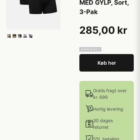
MED GYLP, Sort,
3-Pak
285,00 kr
Køb her
Gratis fragt over
kr. 699
Hurtig levering
30 dages
returret
SSL betaling