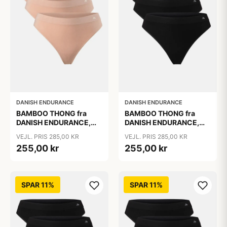
DANISH ENDURANCE
DANISH ENDURANCE
BAMBOO THONG fra
BAMBOO THONG fra
DANISH ENDURANCE,
DANISH ENDURANCE,
Beige 3-Pak, Silkeblød
Sort, 3-Pak
VEJL. PRIS 285,00 KR
VEJL. PRIS 285,00 KR
Bambusviskose, 1-års
255,00 kr
255,00 kr
Anti-Hul Garanti, Oeko-
Tex Certificeret
SPAR 11%
SPAR 11%