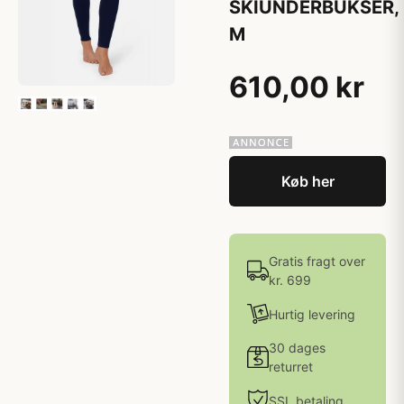
SKIUNDERBUKSER,
M
610,00 kr
Køb her
Gratis fragt over
kr. 699
Hurtig levering
30 dages
returret
SSL betaling