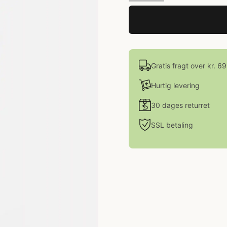
Gratis fragt over kr. 6
Hurtig levering
30 dages returret
SSL betaling