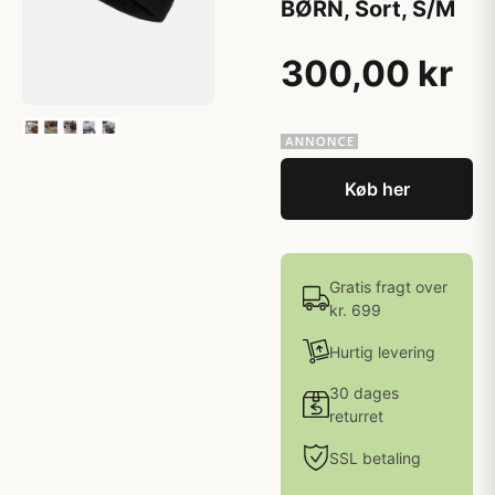
BØRN, Sort, S/M
300,00 kr
Køb her
Gratis fragt over
kr. 699
Hurtig levering
30 dages
returret
SSL betaling