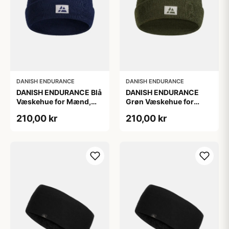
DANISH ENDURANCE
DANISH ENDURANCE
DANISH ENDURANCE Blå
DANISH ENDURANCE
Væskehue for Mænd,
Grøn Væskehue for
100 % Genanvendt
Mænd, 100 %
210,00 kr
210,00 kr
Polyester
Genanvendt Polyester