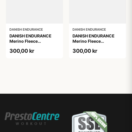
DANISH ENDURANCE
DANISH ENDURANCE
DANISH ENDURANCE
DANISH ENDURANCE
Merino Fleece
Merino Fleece
Pandebånd til Børn,
Pandebånd til Børn,
300,00 kr
300,00 kr
Mørk Marineblå, S/M
Mørkegrå S/M