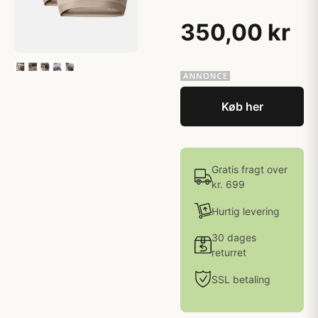
350,00 kr
Køb her
Gratis fragt over
kr. 699
Hurtig levering
30 dages
returret
SSL betaling