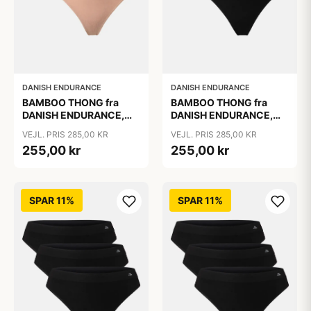
DANISH ENDURANCE
DANISH ENDURANCE
BAMBOO THONG fra
BAMBOO THONG fra
DANISH ENDURANCE,
DANISH ENDURANCE,
Beige 3-Pak, Silkeblød
Sort, 3-Pak
VEJL. PRIS 285,00 KR
VEJL. PRIS 285,00 KR
Bambusviskose, 1-års
255,00 kr
255,00 kr
Anti-Hul Garanti, Oeko-
Tex Certificeret
SPAR 11%
SPAR 11%