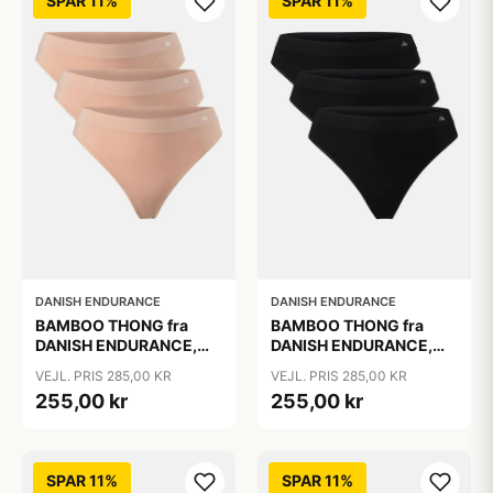
SPAR 11%
SPAR 11%
DANISH ENDURANCE
DANISH ENDURANCE
BAMBOO THONG fra
BAMBOO THONG fra
DANISH ENDURANCE,
DANISH ENDURANCE,
Beige 3-Pak, Silkeblød
Sort, 3-Pak
VEJL. PRIS 285,00 KR
VEJL. PRIS 285,00 KR
Bambusviskose, 1-års
255,00 kr
255,00 kr
Anti-Hul Garanti, Oeko-
Tex Certificeret
SPAR 11%
SPAR 11%