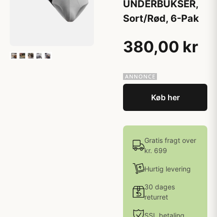
UNDERBUKSER,
Sort/Rød, 6-Pak
380,00 kr
Køb her
Gratis fragt over
kr. 699
Hurtig levering
30 dages
returret
SSL betaling