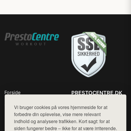
Forside
PRESTOCENTRE.DK
Produkter
Tlf. 78768672
Top Rabatter
Vi bruger cookies på vores hjemmeside for at
Mail:
hej@want.dk
Kontakt
forbedre din oplevelse, vise mere relevant
indhold og analysere trafikken. Kort sagt: for at
Cookie- og privatlivspolitik
siden fungerer bedre – ikke for at være irriterende.