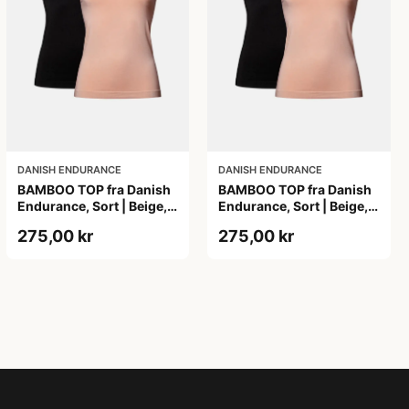
DANISH ENDURANCE
DANISH ENDURANCE
BAMBOO TOP fra Danish
BAMBOO TOP fra Danish
Endurance, Sort | Beige,
Endurance, Sort | Beige,
2-Pak, Bambus,
2-Pak, Bambus,
275,00 kr
275,00 kr
Komfortabel og
Komfortabel og
Fugtregulerende
Fugtregulerende