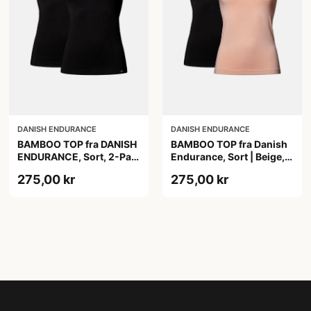
DANISH ENDURANCE
DANISH ENDURANCE
BAMBOO TOP fra DANISH
BAMBOO TOP fra Danish
ENDURANCE, Sort, 2-Pak,
Endurance, Sort | Beige,
Silkeblød & Behagelig,
2-Pak, Bambus,
275,00 kr
275,00 kr
Perfekt Pasform,
Komfortabel og
Naturligt Åndbar &
Fugtregulerende
Fugtregulerende