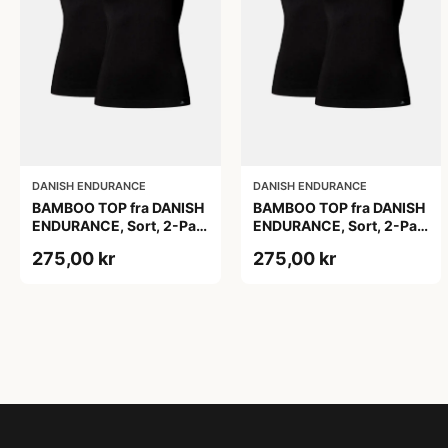
DANISH ENDURANCE
DANISH ENDURANCE
BAMBOO TOP fra DANISH
BAMBOO TOP fra DANISH
ENDURANCE, Sort, 2-Pak,
ENDURANCE, Sort, 2-Pak,
Silkeblød & Behagelig,
Silkeblød & Behagelig,
275,00 kr
275,00 kr
Perfekt Pasform,
Perfekt Pasform,
Naturligt Åndbar &
Naturligt Åndbar &
Fugtregulerende
Fugtregulerende