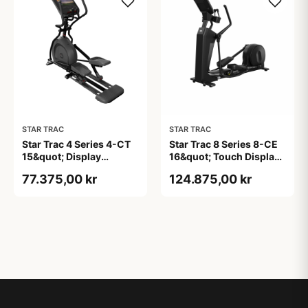
STAR TRAC
STAR TRAC
Star Trac 4 Series 4-CT
Star Trac 8 Series 8-CE
15&quot; Display
16&quot; Touch Display
Crosstrainer
Crosstrainer sort 46 cm
77.375,00 kr
124.875,00 kr
skridtlængde