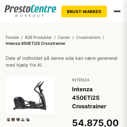
BRUGT-MARKED
Forside
/
B2B Produkter
/
Cardio
/
Crosstrainers
/
Intenza 450ETi2S Crosstrainer
Dele af indholdet på denne side kan være genereret
med hjælp fra AI.
INTENZA
Intenza
450ETi2S
Crosstrainer
54.875,00