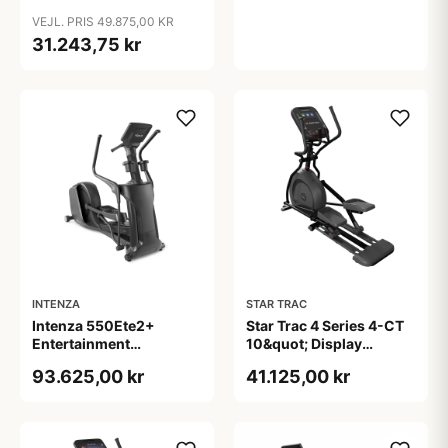
professionel
VEJL. PRIS 49.875,00 KR
crosstrainer 120 kg 180
31.243,75 kr
kg
INTENZA
STAR TRAC
Intenza 550Ete2+
Star Trac 4 Series 4-CT
Entertainment
10&quot; Display
Crosstrainer
Crosstrainer
93.625,00 kr
41.125,00 kr