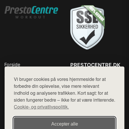
Forside
PRESTOCENTRE.DK
Produkter
Tlf. 78768672
Top Rabatter
Vi bruger cookies på vores hjemmeside for at
Mail:
hej@want.dk
Kontakt
forbedre din oplevelse, vise mere relevant
indhold og analysere trafikken. Kort sagt: for at
Cookie- og privatlivspolitik
siden fungerer bedre – ikke for at være irriterende.
Cookie- og privatlivspolitik.
Denne side er en del af want.dk, der udgiver en række
Accepter alle