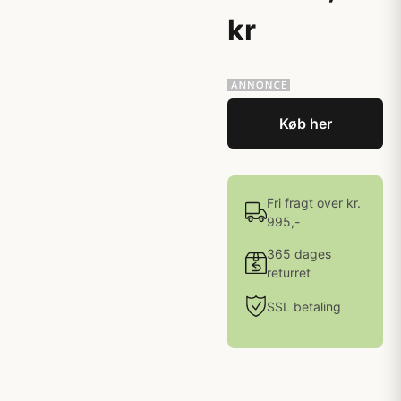
kr
Køb her
Fri fragt over kr.
995,-
365 dages
returret
SSL betaling