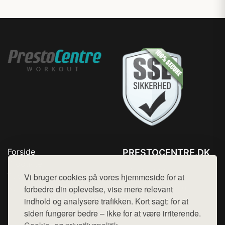
Forside
PRESTOCENTRE.DK
Produkter
Tlf. 78768672
Top Rabatter
Vi bruger cookies på vores hjemmeside for at
Mail:
hej@want.dk
Kontakt
forbedre din oplevelse, vise mere relevant
indhold og analysere trafikken. Kort sagt: for at
Cookie- og privatlivspolitik
siden fungerer bedre – ikke for at være irriterende.