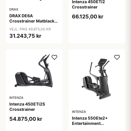
Intenza 450ETi2
Crosstrainer
DRAX
DRAX DE6A
66.125,00 kr
Crosstrainer Matblack
professionel
VEJL. PRIS 49.875,00 KR
crosstrainer 120 kg 180
31.243,75 kr
kg
INTENZA
Intenza 450ETi2S
Crosstrainer
INTENZA
Intenza 550Ete2+
54.875,00 kr
Entertainment
Crosstrainer