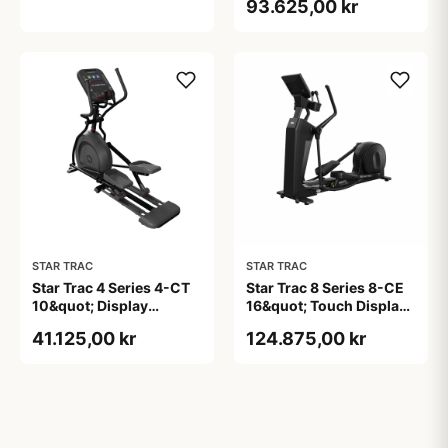
93.625,00 kr
STAR TRAC
STAR TRAC
Star Trac 4 Series 4-CT
Star Trac 8 Series 8-CE
10&quot; Display
16&quot; Touch Display
Crosstrainer
Crosstrainer sort 46 cm
41.125,00 kr
124.875,00 kr
skridtlængde