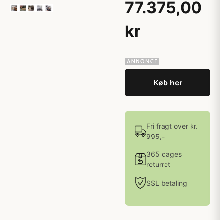
77.375,00
kr
Køb her
Fri fragt over kr.
995,-
365 dages
returret
SSL betaling