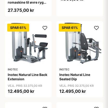
romaskine til øvre ryg
med 140 kg
27.375,00 kr
vægtmagasin
SPAR 61%
SPAR 61%
INOTEC
INOTEC
Inotec Natural Line Back
Inotec Natural Line
Extension
Seated Dip
VEJL. PRIS 32.375,00 KR
VEJL. PRIS 32.375,00 KR
12.495,00 kr
12.495,00 kr