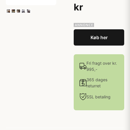
kr
Køb her
Fri fragt over kr.
995,-
365 dages
returret
SSL betaling