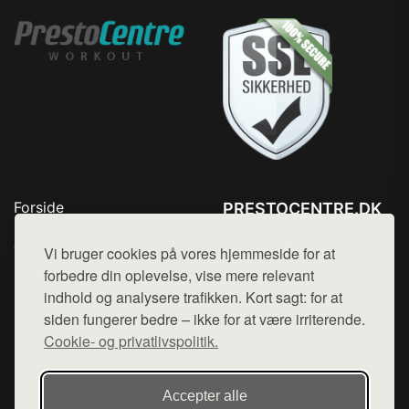
Forside
PRESTOCENTRE.DK
Produkter
Tlf. 78768672
Top Rabatter
Vi bruger cookies på vores hjemmeside for at
Mail:
hej@want.dk
Kontakt
forbedre din oplevelse, vise mere relevant
indhold og analysere trafikken. Kort sagt: for at
Cookie- og privatlivspolitik
siden fungerer bedre – ikke for at være irriterende.
Cookie- og privatlivspolitik.
Denne side er en del af want.dk, der udgiver en række
Accepter alle