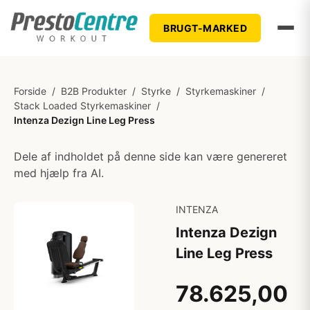
BRUGT-MARKED
Forside
/
B2B Produkter
/
Styrke
/
Styrkemaskiner
/
Stack Loaded Styrkemaskiner
/
Intenza Dezign Line Leg Press
Dele af indholdet på denne side kan være genereret
med hjælp fra AI.
INTENZA
Intenza Dezign
Line Leg Press
78.625,00