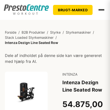
BRUGT-MARKED
Forside
/
B2B Produkter
/
Styrke
/
Styrkemaskiner
/
Stack Loaded Styrkemaskiner
/
Intenza Dezign Line Seated Row
Dele af indholdet på denne side kan være genereret
med hjælp fra AI.
INTENZA
Intenza Dezign
Line Seated Row
54.875,00