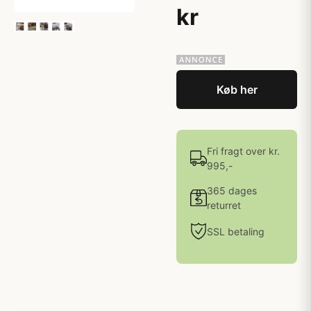
kr
Køb her
Fri fragt over kr.
995,-
365 dages
returret
SSL betaling