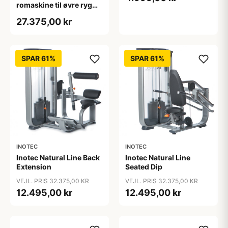
romaskine til øvre ryg
med 140 kg
27.375,00 kr
vægtmagasin
SPAR 61%
SPAR 61%
INOTEC
INOTEC
Inotec Natural Line Back
Inotec Natural Line
Extension
Seated Dip
VEJL. PRIS 32.375,00 KR
VEJL. PRIS 32.375,00 KR
12.495,00 kr
12.495,00 kr