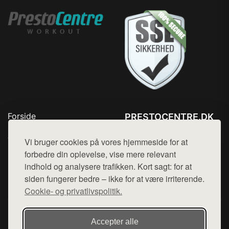
Forside
PRESTOCENTRE.DK
Produkter
Tlf. 78768672
Top Rabatter
Vi bruger cookies på vores hjemmeside for at
Mail:
hej@want.dk
Kontakt
forbedre din oplevelse, vise mere relevant
indhold og analysere trafikken. Kort sagt: for at
Cookie- og privatlivspolitik
siden fungerer bedre – ikke for at være irriterende.
Cookie- og privatlivspolitik.
Denne side er en del af want.dk, der udgiver en række
Accepter alle