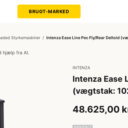
BRUGT-MARKED
oaded Styrkemaskiner
/
Intenza Ease Line Pec Fly/Rear Deltoid (væ
 hjælp fra AI.
INTENZA
Intenza Ease L
(vægtstak: 10
48.625,00 k