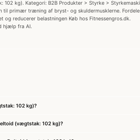
k: 102 kg). Kategori: B2B Produkter > Styrke > Styrkemask
n til primær træning af bryst- og skuldermusklerne. Forde
eret og reducerer belastningen Køb hos Fitnessengros.dk.
 hjælp fra AI.
gtstak: 102 kg)?
eltoid (vægtstak: 102 kg)?