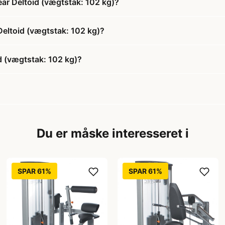
ear Deltoid (vægtstak: 102 kg)?
 Deltoid (vægtstak: 102 kg)?
d (vægtstak: 102 kg)?
Du er måske interesseret i
SPAR 61%
SPAR 61%