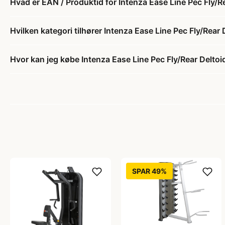
Hvad er EAN / Produktid for Intenza Ease Line Pec Fly/R
Hvilken kategori tilhører Intenza Ease Line Pec Fly/Rear
Hvor kan jeg købe Intenza Ease Line Pec Fly/Rear Deltoi
SPAR 49%