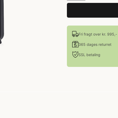
Fri fragt over kr. 995,-
365 dages returret
SSL betaling