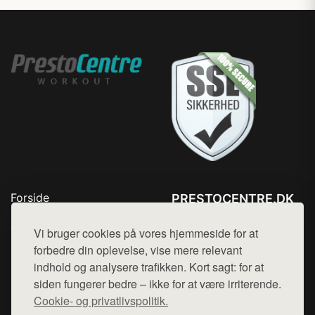
Forside
PRESTOCENTRE.DK
Produkter
Tlf. 78768672
Top Rabatter
Vi bruger cookies på vores hjemmeside for at
Mail:
hej@want.dk
Kontakt
forbedre din oplevelse, vise mere relevant
indhold og analysere trafikken. Kort sagt: for at
Cookie- og privatlivspolitik
siden fungerer bedre – ikke for at være irriterende.
Cookie- og privatlivspolitik.