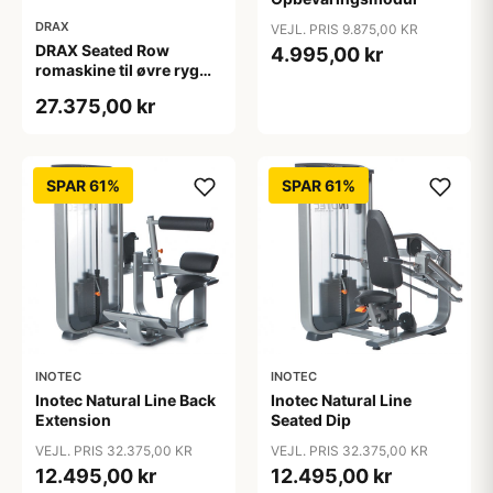
DRAX
VEJL. PRIS 9.875,00 KR
DRAX Seated Row
4.995,00 kr
romaskine til øvre ryg
med 140 kg
27.375,00 kr
vægtmagasin
SPAR 61%
SPAR 61%
INOTEC
INOTEC
Inotec Natural Line Back
Inotec Natural Line
Extension
Seated Dip
VEJL. PRIS 32.375,00 KR
VEJL. PRIS 32.375,00 KR
12.495,00 kr
12.495,00 kr