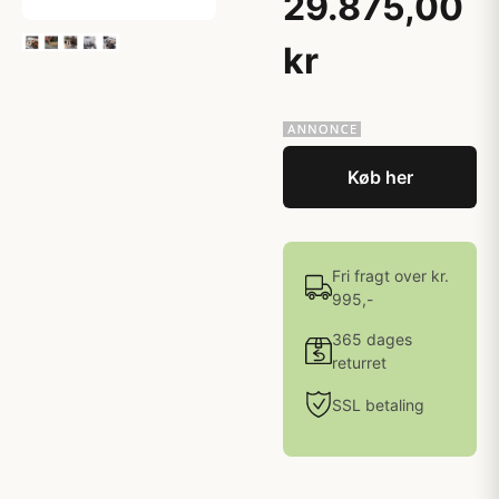
29.875,00
kr
Køb her
Fri fragt over kr.
995,-
365 dages
returret
SSL betaling