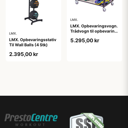
LMX.
LMX. Opbevaringsvogn.
Trådvogn til opbevaring
LMX.
af småt
LMX. Opbevaringsstativ
5.295,00 kr
træningstilbehør.
Til Wall Balls (4 Stk)
Vognen har låg. Kan
låses. Har drejelige hjul.
2.395,00 kr
Nem at flytte rundt på.