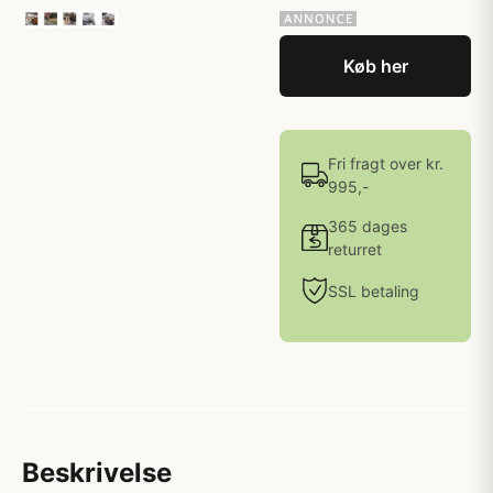
Køb her
Fri fragt over kr.
995,-
365 dages
returret
SSL betaling
Beskrivelse