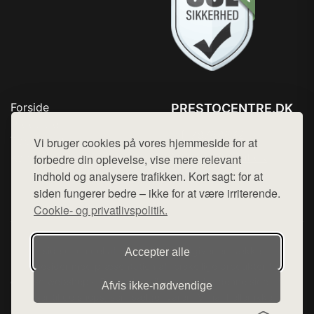
Forside
PRESTOCENTRE.DK
Produkter
Tlf. 78768672
Top Rabatter
Vi bruger cookies på vores hjemmeside for at
Mail:
hej@want.dk
Kontakt
forbedre din oplevelse, vise mere relevant
indhold og analysere trafikken. Kort sagt: for at
Cookie- og privatlivspolitik
siden fungerer bedre – ikke for at være irriterende.
Cookie- og privatlivspolitik.
Denne side er en del af want.dk, der udgiver en række
Accepter alle
hjemmesider med præsentation af forskellige produkter fra
diverse webshops. Der sælges ikke varer fra denne side - vi
Afvis ikke‑nødvendige
henviser til de shops, som sælger varen. Vi har heller ikke
varerne på lager.