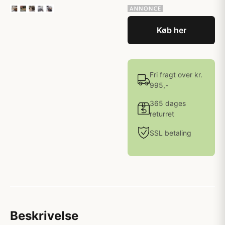
Køb her
Fri fragt over kr.
995,-
365 dages
returret
SSL betaling
Beskrivelse