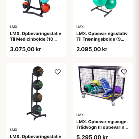
LMX.
LMX.
LMX. Opbevaringsstativ
LMX. Opbevaringsstativ
Til Medicinbolde (10
Til Træningsbolde (9
Stk)
Stk) Sort
3.075,00 kr
2.095,00 kr
LMX.
LMX. Opbevaringsvogn.
Trådvogn til opbevaring
LMX.
af småt
LMX. Opbevaringsstativ
5.295,00 kr
træningstilbehør.