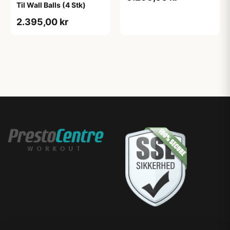
Til Wall Balls (4 Stk)
Vognen har låg. Kan
låses. Har drejelige hjul.
2.395,00 kr
Nem at flytte rundt på.