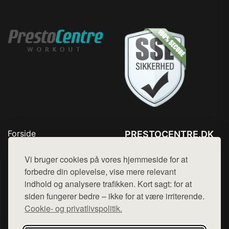
Forside
PRESTOCENTRE.DK
Produkter
Tlf. 78768672
Top Rabatter
Vi bruger cookies på vores hjemmeside for at
Mail:
hej@want.dk
Kontakt
forbedre din oplevelse, vise mere relevant
indhold og analysere trafikken. Kort sagt: for at
Cookie- og privatlivspolitik
siden fungerer bedre – ikke for at være irriterende.
Cookie- og privatlivspolitik.