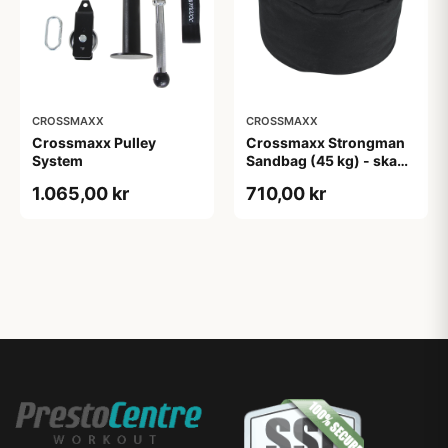
CROSSMAXX
CROSSMAXX
Crossmaxx Pulley
Crossmaxx Strongman
System
Sandbag (45 kg) - skabt
til crossfit, OCR løb,
1.065,00 kr
710,00 kr
funktionel træning og
strongman træning