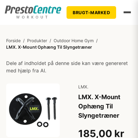
BRUGT-MARKED
Forside
/
Produkter
/
Outdoor Home Gym
/
LMX. X-Mount Ophæng Til Slyngetræner
Dele af indholdet på denne side kan være genereret
med hjælp fra AI.
LMX.
LMX. X-Mount
Ophæng Til
Slyngetræner
185,00 kr