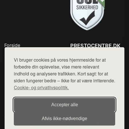
Forside
PRESTOCENTRE.DK
Produkter
Tlf. 78768672
Top Rabatter
Vi bruger cookies på vores hjemmeside for at
Mail:
hej@want.dk
Kontakt
forbedre din oplevelse, vise mere relevant
indhold og analysere trafikken. Kort sagt: for at
Cookie- og privatlivspolitik
siden fungerer bedre – ikke for at være irriterende.
Cookie- og privatlivspolitik.
Denne side er en del af want.dk, der udgiver en række
Accepter alle
hjemmesider med præsentation af forskellige produkter fra
diverse webshops. Der sælges ikke varer fra denne side - vi
Afvis ikke‑nødvendige
henviser til de shops, som sælger varen. Vi har heller ikke