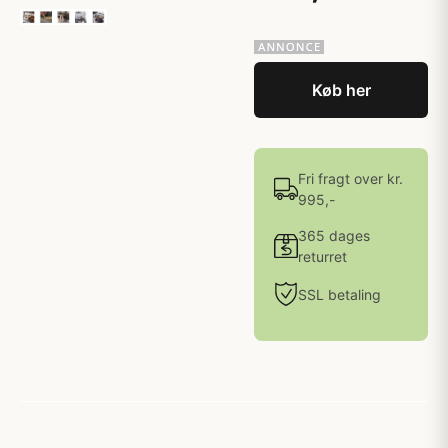
Køb her
Fri fragt over kr.
995,-
365 dages
returret
SSL betaling