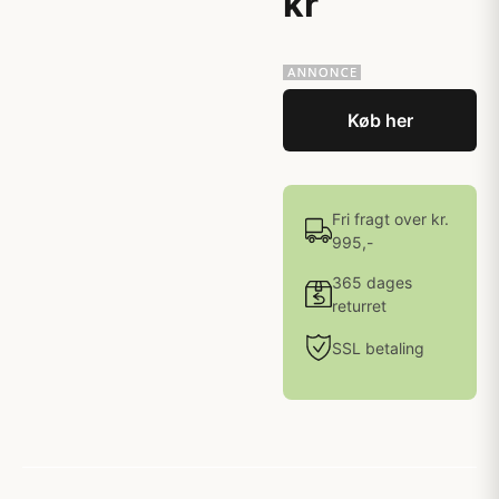
kr
Køb her
Fri fragt over kr.
995,-
365 dages
returret
SSL betaling