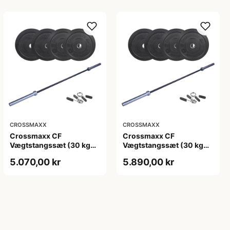
CROSSMAXX
CROSSMAXX
Crossmaxx CF
Crossmaxx CF
Vægtstangssæt (30 kg
Vægtstangssæt (30 kg
skiver + 15 kg
skiver + 20 kg
5.070,00 kr
5.890,00 kr
vægtstang). Perfekt til
vægtstang). Perfekt til
crossfit og styrketræning
crossfit og styrketræning