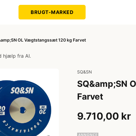
BRUGT-MARKED
amp;SN OL Vægtstangssæt 120 kg Farvet
 hjælp fra AI.
SQ&SN
SQ&amp;SN O
Farvet
9.710,00 kr