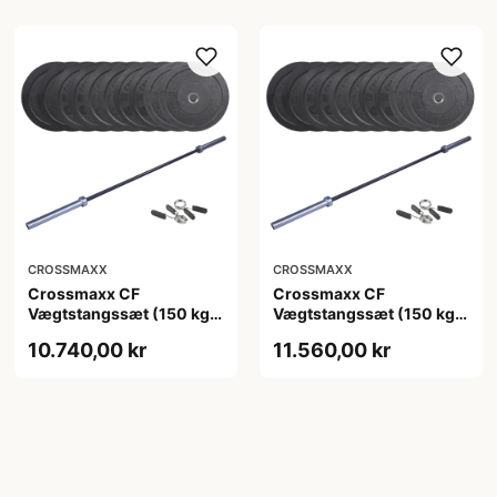
CROSSMAXX
CROSSMAXX
Crossmaxx CF
Crossmaxx CF
Vægtstangssæt (150 kg
Vægtstangssæt (150 kg
skiver + 15 kg
skiver + 20 kg
10.740,00 kr
11.560,00 kr
vægtstang). Perfekt til
vægtstang). Perfekt til
crossfit og styrketræning
crossfit og styrketræning