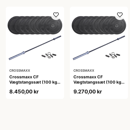
CROSSMAXX
CROSSMAXX
Crossmaxx CF
Crossmaxx CF
Vægtstangssæt (100 kg
Vægtstangssæt (100 kg
skiver + 15 kg
skiver + 20 kg
8.450,00 kr
9.270,00 kr
vægtstang). Perfekt til
vægtstang). Perfekt til
crossfit og styrketræning
crossfit og styrketræning