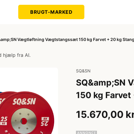
BRUGT-MARKED
amp;SN Vægtløftning Vægtstangssæt 150 kg Farvet + 20 kg Stan
 hjælp fra AI.
SQ&SN
SQ&amp;SN Væ
150 kg Farvet
15.670,00 k