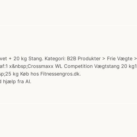
t + 20 kg Stang. Kategori: B2B Produkter > Frie Vægte >
 af:1 x&nbsp;Crossmaxx WL Competition Vægtstang 20 k
p;25 kg Køb hos Fitnessengros.dk.
 hjælp fra AI.