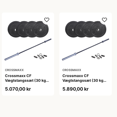
CROSSMAXX
CROSSMAXX
Crossmaxx CF
Crossmaxx CF
Vægtstangssæt (30 kg
Vægtstangssæt (30 kg
skiver + 15 kg
skiver + 20 kg
5.070,00 kr
5.890,00 kr
vægtstang). Perfekt til
vægtstang). Perfekt til
crossfit og styrketræning
crossfit og styrketræning