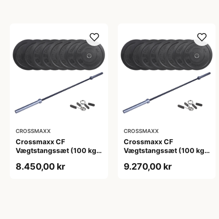
CROSSMAXX
CROSSMAXX
Crossmaxx CF
Crossmaxx CF
Vægtstangssæt (100 kg
Vægtstangssæt (100 kg
skiver + 15 kg
skiver + 20 kg
8.450,00 kr
9.270,00 kr
vægtstang). Perfekt til
vægtstang). Perfekt til
crossfit og styrketræning
crossfit og styrketræning