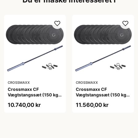
CROSSMAXX
CROSSMAXX
Crossmaxx CF
Crossmaxx CF
Vægtstangssæt (150 kg
Vægtstangssæt (150 kg
skiver + 15 kg
skiver + 20 kg
10.740,00 kr
11.560,00 kr
vægtstang). Perfekt til
vægtstang). Perfekt til
crossfit og styrketræning
crossfit og styrketræning