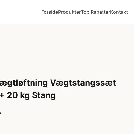
Forside
Produkter
Top Rabatter
Kontakt
g
gtløftning Vægtstangssæt
 + 20 kg Stang
r