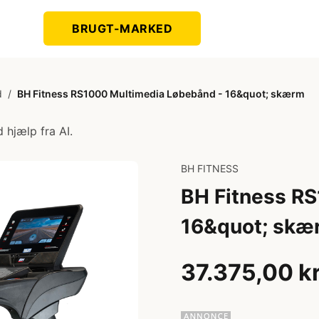
BRUGT-MARKED
d
/
BH Fitness RS1000 Multimedia Løbebånd - 16&quot; skærm
 hjælp fra AI.
BH FITNESS
BH Fitness R
16&quot; skæ
37.375,00 k