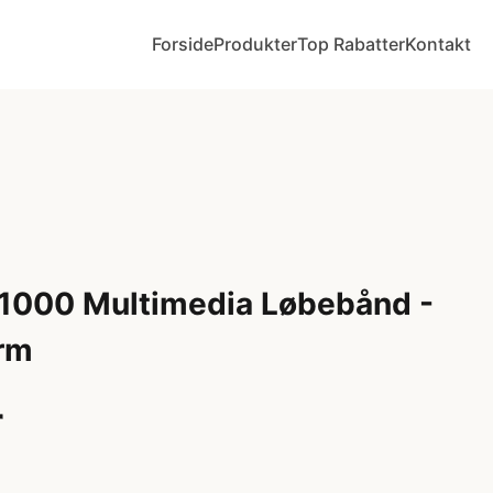
Forside
Produkter
Top Rabatter
Kontakt
S1000 Multimedia Løbebånd -
rm
r