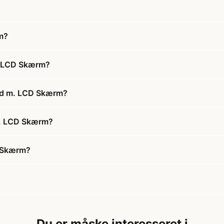
m?
. LCD Skærm?
ånd m. LCD Skærm?
m. LCD Skærm?
D Skærm?
Du er måske interesseret i