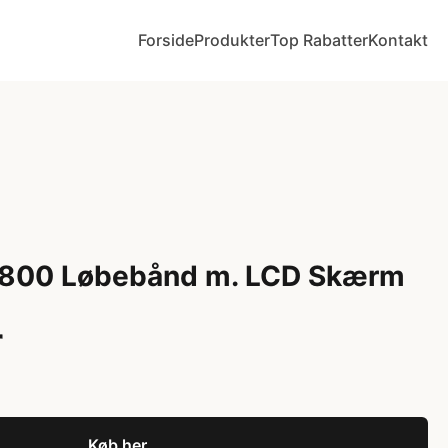
Forside
Produkter
Top Rabatter
Kontakt
S800 Løbebånd m. LCD Skærm
r
Køb her