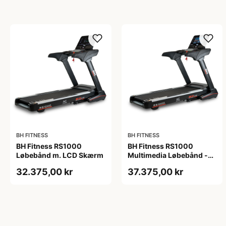
BH FITNESS
BH FITNESS
BH Fitness RS1000
BH Fitness RS1000
Løbebånd m. LCD Skærm
Multimedia Løbebånd -
16&quot; skærm
32.375,00 kr
37.375,00 kr