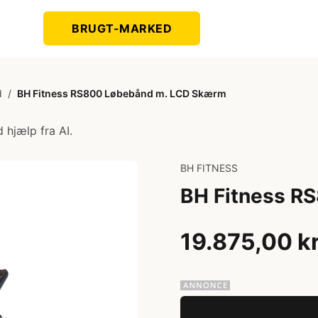
BRUGT-MARKED
d
/
BH Fitness RS800 Løbebånd m. LCD Skærm
 hjælp fra AI.
BH FITNESS
BH Fitness R
19.875,00 k