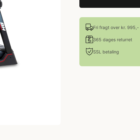
Fri fragt over kr. 995,-
365 dages returret
SSL betaling