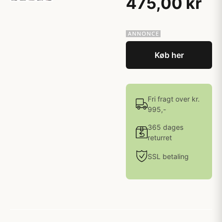
475,00 kr
Køb her
Fri fragt over kr.
995,-
365 dages
returret
SSL betaling