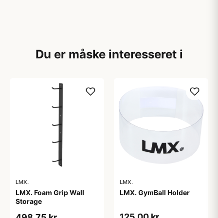
Du er måske interesseret i
LMX.
LMX.
LMX. Foam Grip Wall
LMX. GymBall Holder
Storage
125,00 kr
498,75 kr